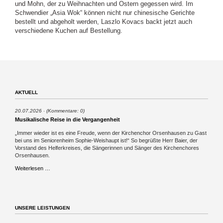
und Mohn, der zu Weihnachten und Ostern gegessen wird. Im
Schwendier „Asia Wok“ können nicht nur chinesische Gerichte
bestellt und abgeholt werden, Laszlo Kovacs backt jetzt auch
verschiedene Kuchen auf Bestellung.
AKTUELL
20.07.2026
(Kommentare: 0)
Musikalische Reise in die Vergangenheit
„Immer wieder ist es eine Freude, wenn der Kirchenchor Orsenhausen zu Gast
bei uns im Seniorenheim Sophie-Weishaupt ist!“ So begrüßte Herr Baier, der
Vorstand des Helferkreises, die Sängerinnen und Sänger des Kirchenchores
Orsenhausen.
Musikalische
Weiterlesen …
Reise
in
die
Vergangenheit
UNSERE LEISTUNGEN