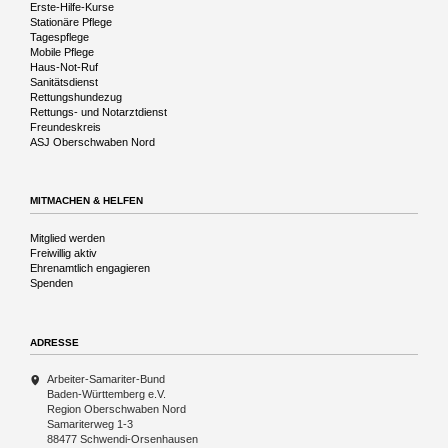
Navigation
Erste-Hilfe-Kurse
überspringen
Stationäre Pflege
Tagespflege
Mobile Pflege
Haus-Not-Ruf
Sanitätsdienst
Rettungshundezug
Rettungs- und Notarztdienst
Freundeskreis
ASJ Oberschwaben Nord
MITMACHEN & HELFEN
Navigation
Mitglied werden
überspringen
Freiwillig aktiv
Ehrenamtlich engagieren
Spenden
ADRESSE
Arbeiter-Samariter-Bund
Baden-Württemberg e.V.
Region Oberschwaben Nord
Samariterweg 1-3
88477 Schwendi-Orsenhausen