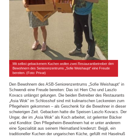
Mit selbst gebackenem Kuchen wollen zwei Restaurantbetreiber den
Bewohnern des Seniorenzentrums „Sofie Weishaupt“ eine Freude
bereiten. (Foto: Privat)
Den Bewohnern des ASB-Seniorenzentrums „Sofie Weishaupt“ in
Schwendi eine Freude bereiten: Das ist Hien Cho und Laszlo
Kovacs unlängst gelungen. Die beiden Betreiber des Restaurants
„Asia Wok“ im Schlosshof sind mit kulinarischen Leckereien zum
Pflegeheim gekommen – als Geschenk für die Bewohner in dieser
schwierigen Zeit. Gebacken hatte die Speisen Laszlo Kovacs. Der
Ungar, der im „Asia Wok“ als Koch arbeitet, ist gelernter Bäcker
und Konditor. Den Pflegeheim-Bewohnern hat er unter anderem
eine Spezialität aus seinem Heimatland kredenzt: Bejgli, ein
traditioneller Kuchen der ungarischen Küche, gefüllt mit Haselnuß