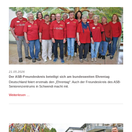
21.05.2026
Der ASB-Freundeskreis beteiligt sich am bundesweiten Ehrentag
Deutschland feiert erstmals den „Ehrentag“: Auch der Freundeskreis des ASB-
Seniorenzentrums in Schwendi macht mit.
Der
Weiterlesen …
ASB-
Freundeskreis
beteiligt
sich
am
bundesweiten
Ehrentag