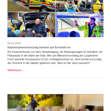
06.02.2026
Katastrophenschutztag bereitet auf Ernstfall vor
Ein Feuerwehrauto vor dem Haupteingang, ein Rettungswagen im Schulhof, ein
Polizeiauto in der Nähe der Aula. Wer am Mittwochvormittag am Laupheimer
Carl-Laemmle-Gymnasium (CLG) vorbeigekommen ist, dem könnte kurzzeitig
der Schreck in die Glieder gefahren sein. Was ist hier denn passiert?
Katastrophenschutztag
Weiterlesen …
bereitet
auf
Ernstfall
vor