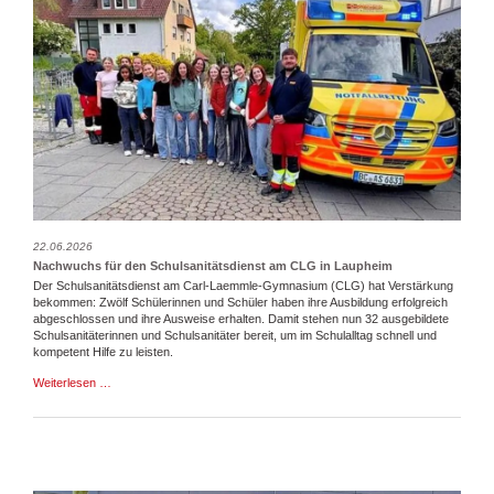
22.06.2026
Nachwuchs für den Schulsanitätsdienst am CLG in Laupheim
Der Schulsanitätsdienst am Carl-Laemmle-Gymnasium (CLG) hat Verstärkung
bekommen: Zwölf Schülerinnen und Schüler haben ihre Ausbildung erfolgreich
abgeschlossen und ihre Ausweise erhalten. Damit stehen nun 32 ausgebildete
Schulsanitäterinnen und Schulsanitäter bereit, um im Schulalltag schnell und
kompetent Hilfe zu leisten.
Nachwuchs
Weiterlesen …
für
den
Schulsanitätsdienst
am
CLG
in