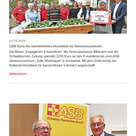
20.05.2026
1200 Euro für barrierefreies Hochbeet im Seniorenzentrum
Die Aktion „Engagieren & Kassieren“ der Kreissparkasse Biberach und der
Schwäbischen Zeitung spendet 1200 Euro an den Freundeskreis vom ASB-
Seniorenzentrum „Sofie Weishaupt“ in Schwendi. Mit dem Geld wurde ein
Rollstuhl-Hochbeet für barrierefreies Gärtnern angeschafft.
1200
Weiterlesen …
Euro
für
barrierefreies
Hochbeet
im
Seniorenzentrum