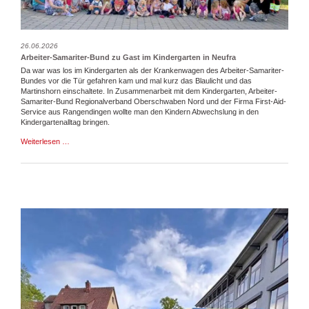
26.06.2026
Arbeiter-Samariter-Bund zu Gast im Kindergarten in Neufra
Da war was los im Kindergarten als der Krankenwagen des Arbeiter-Samariter-
Bundes vor die Tür gefahren kam und mal kurz das Blaulicht und das
Martinshorn einschaltete. In Zusammenarbeit mit dem Kindergarten, Arbeiter-
Samariter-Bund Regionalverband Oberschwaben Nord und der Firma First-Aid-
Service aus Rangendingen wollte man den Kindern Abwechslung in den
Kindergartenalltag bringen.
Arbeiter-
Weiterlesen …
Samariter-
Bund
zu
Gast
im
Kindergarten
in
Neufra