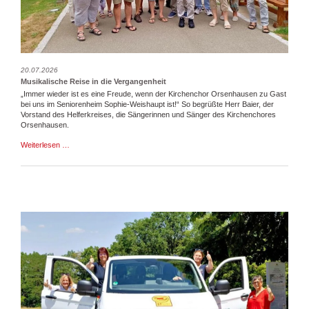
20.07.2026
Musikalische Reise in die Vergangenheit
„Immer wieder ist es eine Freude, wenn der Kirchenchor Orsenhausen zu Gast
bei uns im Seniorenheim Sophie-Weishaupt ist!“ So begrüßte Herr Baier, der
Vorstand des Helferkreises, die Sängerinnen und Sänger des Kirchenchores
Orsenhausen.
Musikalische
Weiterlesen …
Reise
in
die
Vergangenheit