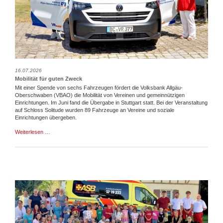
16.07.2026
Mobilität für guten Zweck
Mit einer Spende von sechs Fahrzeugen fördert die Volksbank Allgäu-
Oberschwaben (VBAO) die Mobilität von Vereinen und gemeinnützigen
Einrichtungen. Im Juni fand die Übergabe in Stuttgart statt. Bei der Veranstaltung
auf Schloss Solitude wurden 89 Fahrzeuge an Vereine und soziale
Einrichtungen übergeben.
Mobilität
Weiterlesen …
für
guten
Zweck