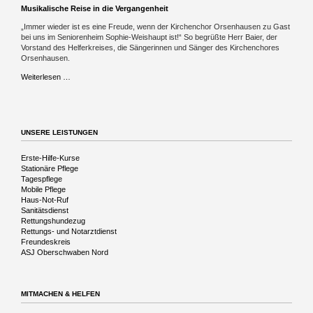
Musikalische Reise in die Vergangenheit
„Immer wieder ist es eine Freude, wenn der Kirchenchor Orsenhausen zu Gast
bei uns im Seniorenheim Sophie-Weishaupt ist!“ So begrüßte Herr Baier, der
Vorstand des Helferkreises, die Sängerinnen und Sänger des Kirchenchores
Orsenhausen.
Musikalische
Weiterlesen …
Reise
in
die
Vergangenheit
UNSERE LEISTUNGEN
Navigation
Erste-Hilfe-Kurse
überspringen
Stationäre Pflege
Tagespflege
Mobile Pflege
Haus-Not-Ruf
Sanitätsdienst
Rettungshundezug
Rettungs- und Notarztdienst
Freundeskreis
ASJ Oberschwaben Nord
MITMACHEN & HELFEN