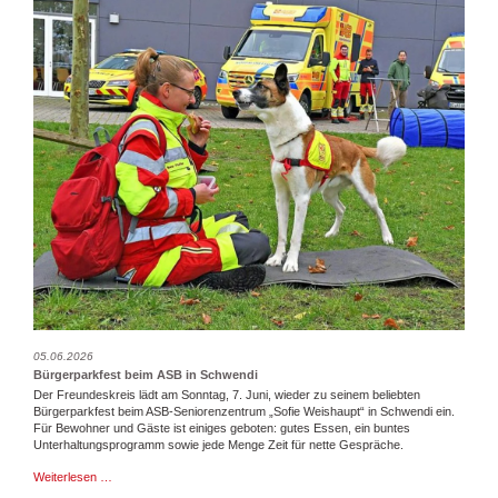
Laupheim
05.06.2026
Bürgerparkfest beim ASB in Schwendi
Der Freundeskreis lädt am Sonntag, 7. Juni, wieder zu seinem beliebten
Bürgerparkfest beim ASB-Seniorenzentrum „Sofie Weishaupt“ in Schwendi ein.
Für Bewohner und Gäste ist einiges geboten: gutes Essen, ein buntes
Unterhaltungsprogramm sowie jede Menge Zeit für nette Gespräche.
Bürgerparkfest
Weiterlesen …
beim