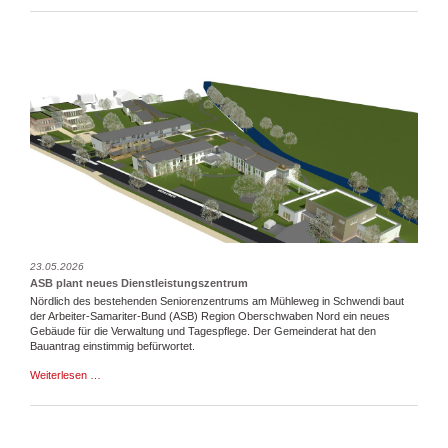
ASB
in
Schwendi
23.05.2026
ASB plant neues Dienstleistungszentrum
Nördlich des bestehenden Seniorenzentrums am Mühleweg in Schwendi baut
der Arbeiter-Samariter-Bund (ASB) Region Oberschwaben Nord ein neues
Gebäude für die Verwaltung und Tagespflege. Der Gemeinderat hat den
Bauantrag einstimmig befürwortet.
ASB
Weiterlesen …
plant
neues
Dienstleistungszentrum