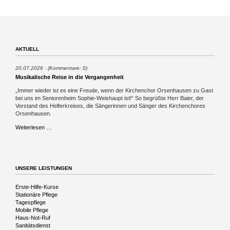
AKTUELL
20.07.2026
(Kommentare: 0)
Musikalische Reise in die Vergangenheit
„Immer wieder ist es eine Freude, wenn der Kirchenchor Orsenhausen zu Gast
bei uns im Seniorenheim Sophie-Weishaupt ist!“ So begrüßte Herr Baier, der
Vorstand des Helferkreises, die Sängerinnen und Sänger des Kirchenchores
Orsenhausen.
Musikalische
Weiterlesen …
Reise
in
die
Vergangenheit
UNSERE LEISTUNGEN
Navigation
Erste-Hilfe-Kurse
überspringen
Stationäre Pflege
Tagespflege
Mobile Pflege
Haus-Not-Ruf
Sanitätsdienst