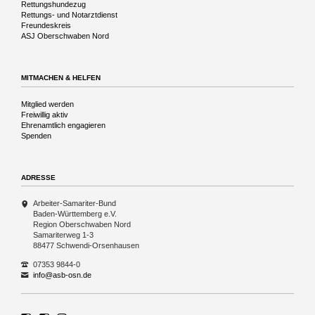
Rettungshundezug
Rettungs- und Notarztdienst
Freundeskreis
ASJ Oberschwaben Nord
MITMACHEN & HELFEN
Navigation
Mitglied werden
überspringen
Freiwillig aktiv
Ehrenamtlich engagieren
Spenden
ADRESSE
Arbeiter-Samariter-Bund
Baden-Württemberg e.V.
Region Oberschwaben Nord
Samariterweg 1-3
88477 Schwendi-Orsenhausen
07353 9844-0
info@asb-osn.de