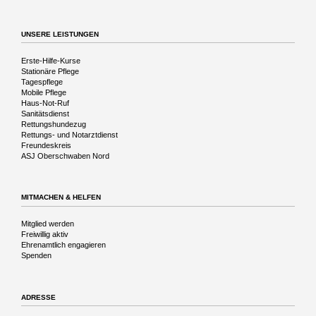
die
Vergangenheit
UNSERE LEISTUNGEN
Navigation
Erste-Hilfe-Kurse
überspringen
Stationäre Pflege
Tagespflege
Mobile Pflege
Haus-Not-Ruf
Sanitätsdienst
Rettungshundezug
Rettungs- und Notarztdienst
Freundeskreis
ASJ Oberschwaben Nord
MITMACHEN & HELFEN
Navigation
Mitglied werden
überspringen
Freiwillig aktiv
Ehrenamtlich engagieren
Spenden
ADRESSE