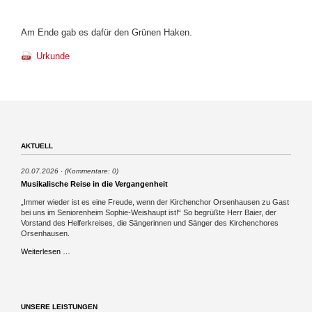
Am Ende gab es dafür den Grünen Haken.
Urkunde
AKTUELL
20.07.2026
(Kommentare: 0)
Musikalische Reise in die Vergangenheit
„Immer wieder ist es eine Freude, wenn der Kirchenchor Orsenhausen zu Gast
bei uns im Seniorenheim Sophie-Weishaupt ist!“ So begrüßte Herr Baier, der
Vorstand des Helferkreises, die Sängerinnen und Sänger des Kirchenchores
Orsenhausen.
Musikalische
Weiterlesen …
Reise
in
die
Vergangenheit
UNSERE LEISTUNGEN