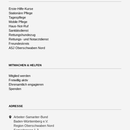
Navigation
Erste-Hilfe-Kurse
überspringen
Stationäre Pflege
Tagespflege
Mobile Pflege
Haus-Not-Ruf
Sanitätsdienst
Rettungshundezug
Rettungs- und Notarztdienst
Freundeskreis
ASJ Oberschwaben Nord
MITMACHEN & HELFEN
Navigation
Mitglied werden
überspringen
Freiwillig aktiv
Ehrenamtlich engagieren
Spenden
ADRESSE
Arbeiter-Samariter-Bund
Baden-Württemberg e.V.
Region Oberschwaben Nord
Samariterweg 1-3