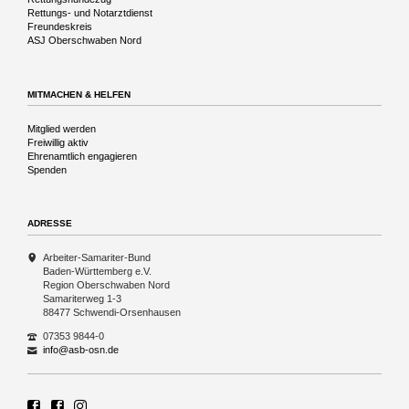
Rettungs- und Notarztdienst
Freundeskreis
ASJ Oberschwaben Nord
MITMACHEN & HELFEN
Navigation
Mitglied werden
überspringen
Freiwillig aktiv
Ehrenamtlich engagieren
Spenden
ADRESSE
Arbeiter-Samariter-Bund
Baden-Württemberg e.V.
Region Oberschwaben Nord
Samariterweg 1-3
88477 Schwendi-Orsenhausen
07353 9844-0
info@asb-osn.de
ASB Region Oberschwaben Nord
ASB Rettungshundezug Region Oberschwaben Nord
Rettungshundezug ASB Region Oberschwaben Nord