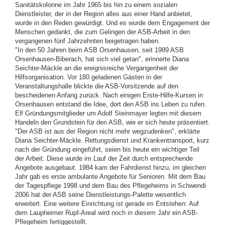
Sanitätskolonne im Jahr 1965 bis hin zu einem sozialen
Dienstleister, der in der Region alles aus einer Hand anbietet,
wurde in den Reden gewürdigt. Und es wurde dem Engagement der
Menschen gedankt, die zum Gelingen der ASB-Arbeit in den
vergangenen fünf Jahrzehnten beigetragen haben.
"In den 50 Jahren beim ASB Orsenhausen, seit 1989 ASB
Orsenhausen-Biberach, hat sich viel getan", erinnerte Diana
Seichter-Mäckle an die ereignisreiche Vergangenheit der
Hilfsorganisation. Vor 180 geladenen Gästen in der
Veranstaltungshalle blickte die ASB-Vorsitzende auf den
bescheidenen Anfang zurück. Nach einigen Erste-Hilfe-Kursen in
Orsenhausen entstand die Idee, dort den ASB ins Leben zu rufen.
Elf Gründungsmitglieder um Adolf Steinmayer legten mit diesem
Handeln den Grundstein für den ASB, wie er sich heute präsentiert.
"Der ASB ist aus der Region nicht mehr wegzudenken", erklärte
Diana Seichter-Mäckle. Rettungsdienst und Krankentransport, kurz
nach der Gründung eingeführt, seien bis heute ein wichtiger Teil
der Arbeit. Diese wurde im Lauf der Zeit durch entsprechende
Angebote ausgebaut. 1984 kam der Fahrdienst hinzu, im gleichen
Jahr gab es erste ambulante Angebote für Senioren. Mit dem Bau
der Tagespflege 1998 und dem Bau des Pflegeheims in Schwendi
2006 hat der ASB seine Dienstleistungs-Palette wesentlich
erweitert. Eine weitere Einrichtung ist gerade im Entstehen: Auf
dem Laupheimer Rupf-Areal wird noch in diesem Jahr ein ASB-
Pflegeheim fertiggestellt.