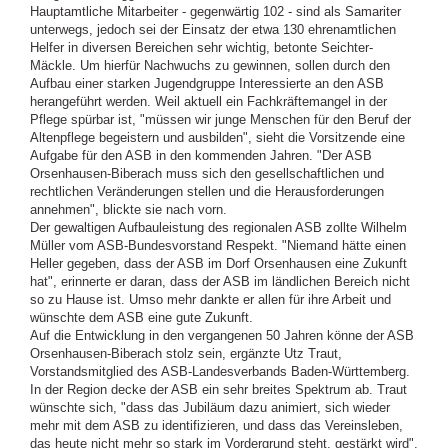
Hauptamtliche Mitarbeiter - gegenwärtig 102 - sind als Samariter
unterwegs, jedoch sei der Einsatz der etwa 130 ehrenamtlichen
Helfer in diversen Bereichen sehr wichtig, betonte Seichter-
Mäckle. Um hierfür Nachwuchs zu gewinnen, sollen durch den
Aufbau einer starken Jugendgruppe Interessierte an den ASB
herangeführt werden. Weil aktuell ein Fachkräftemangel in der
Pflege spürbar ist, "müssen wir junge Menschen für den Beruf der
Altenpflege begeistern und ausbilden", sieht die Vorsitzende eine
Aufgabe für den ASB in den kommenden Jahren. "Der ASB
Orsenhausen-Biberach muss sich den gesellschaftlichen und
rechtlichen Veränderungen stellen und die Herausforderungen
annehmen", blickte sie nach vorn.
Der gewaltigen Aufbauleistung des regionalen ASB zollte Wilhelm
Müller vom ASB-Bundesvorstand Respekt. "Niemand hätte einen
Heller gegeben, dass der ASB im Dorf Orsenhausen eine Zukunft
hat", erinnerte er daran, dass der ASB im ländlichen Bereich nicht
so zu Hause ist. Umso mehr dankte er allen für ihre Arbeit und
wünschte dem ASB eine gute Zukunft.
Auf die Entwicklung in den vergangenen 50 Jahren könne der ASB
Orsenhausen-Biberach stolz sein, ergänzte Utz Traut,
Vorstandsmitglied des ASB-Landesverbands Baden-Württemberg.
In der Region decke der ASB ein sehr breites Spektrum ab. Traut
wünschte sich, "dass das Jubiläum dazu animiert, sich wieder
mehr mit dem ASB zu identifizieren, und dass das Vereinsleben,
das heute nicht mehr so stark im Vordergrund steht, gestärkt wird".