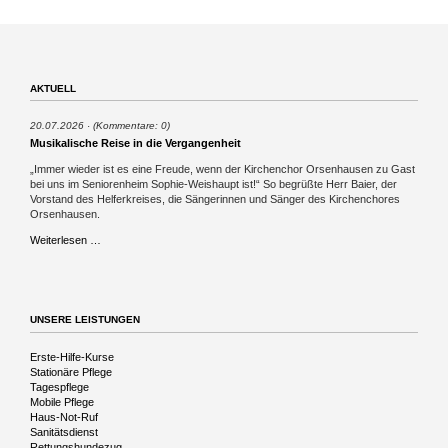
AKTUELL
20.07.2026
(Kommentare: 0)
Musikalische Reise in die Vergangenheit
„Immer wieder ist es eine Freude, wenn der Kirchenchor Orsenhausen zu Gast
bei uns im Seniorenheim Sophie-Weishaupt ist!“ So begrüßte Herr Baier, der
Vorstand des Helferkreises, die Sängerinnen und Sänger des Kirchenchores
Orsenhausen.
Musikalische
Weiterlesen …
Reise
in
die
Vergangenheit
UNSERE LEISTUNGEN
Navigation
Erste-Hilfe-Kurse
überspringen
Stationäre Pflege
Tagespflege
Mobile Pflege
Haus-Not-Ruf
Sanitätsdienst
Rettungshundezug