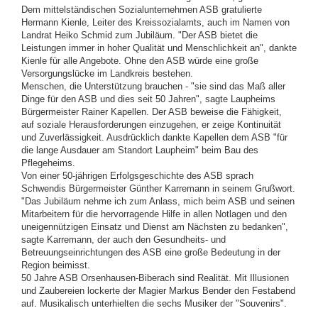
Dem mittelständischen Sozialunternehmen ASB gratulierte
Hermann Kienle, Leiter des Kreissozialamts, auch im Namen von
Landrat Heiko Schmid zum Jubiläum. "Der ASB bietet die
Leistungen immer in hoher Qualität und Menschlichkeit an", dankte
Kienle für alle Angebote. Ohne den ASB würde eine große
Versorgungslücke im Landkreis bestehen.
Menschen, die Unterstützung brauchen - "sie sind das Maß aller
Dinge für den ASB und dies seit 50 Jahren", sagte Laupheims
Bürgermeister Rainer Kapellen. Der ASB beweise die Fähigkeit,
auf soziale Herausforderungen einzugehen, er zeige Kontinuität
und Zuverlässigkeit. Ausdrücklich dankte Kapellen dem ASB "für
die lange Ausdauer am Standort Laupheim" beim Bau des
Pflegeheims.
Von einer 50-jährigen Erfolgsgeschichte des ASB sprach
Schwendis Bürgermeister Günther Karremann in seinem Grußwort.
"Das Jubiläum nehme ich zum Anlass, mich beim ASB und seinen
Mitarbeitern für die hervorragende Hilfe in allen Notlagen und den
uneigennützigen Einsatz und Dienst am Nächsten zu bedanken",
sagte Karremann, der auch den Gesundheits- und
Betreuungseinrichtungen des ASB eine große Bedeutung in der
Region beimisst.
50 Jahre ASB Orsenhausen-Biberach sind Realität. Mit Illusionen
und Zaubereien lockerte der Magier Markus Bender den Festabend
auf. Musikalisch unterhielten die sechs Musiker der "Souvenirs".