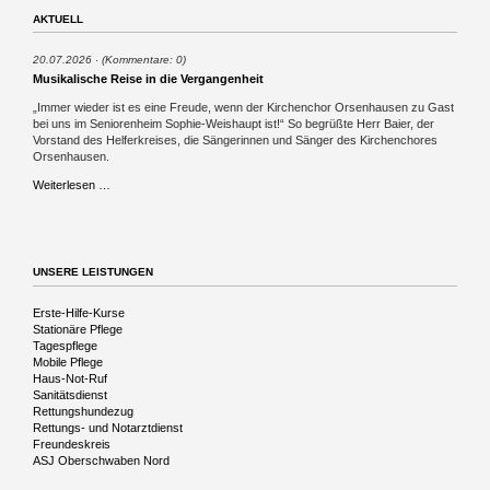
AKTUELL
20.07.2026
(Kommentare: 0)
Musikalische Reise in die Vergangenheit
„Immer wieder ist es eine Freude, wenn der Kirchenchor Orsenhausen zu Gast
bei uns im Seniorenheim Sophie-Weishaupt ist!“ So begrüßte Herr Baier, der
Vorstand des Helferkreises, die Sängerinnen und Sänger des Kirchenchores
Orsenhausen.
Musikalische
Weiterlesen …
Reise
in
die
Vergangenheit
UNSERE LEISTUNGEN
Navigation
Erste-Hilfe-Kurse
überspringen
Stationäre Pflege
Tagespflege
Mobile Pflege
Haus-Not-Ruf
Sanitätsdienst
Rettungshundezug
Rettungs- und Notarztdienst
Freundeskreis
ASJ Oberschwaben Nord