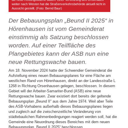
weiter nach Westen hat die Straßenverkehrsbehörde aktuell nicht in
Aussicht gestellt. (Foto: Bernd Baur)
Der Bebauungsplan „Beund II 2025“ in
Hörenhausen ist vom Gemeinderat
einstimmig als Satzung beschlossen
worden. Auf einer Teilfläche des
Plangebietes kann der ASB nun eine
neue Rettungswache bauen.
Am 18. November 2024 hatte der Schwendier Gemeinderat die
Aufstellung eines neuen Bebauungsplanes für eine Fläche am
westlichen Rand von Hörenhausen, direkt an der Landesstraße L
1268 in Richtung Orsenhausen gelegen, beschlossen. In diesem
Gebiet will der Arbeiter-Samariter-Bund (ASB) eine neue
Rettungswache bauen. Zwar existiert dort bereits der geltende
Bebauungsplan „Beund II“ aus dem Jahre 1974. Weil aber Teile
des ASB-Vorhabens außerhalb dieses Bebauungsplanes liegen
und zugleich auf die zwischenzeitliche Veränderung von
städtebaulichen Rahmenbedingungen reagiert werden soll, hat die
Gemeinde eine Neuordnung dieses Bereiches mit dem neuen
Bebauungsplan „Beund II 2025“ beschlossen.