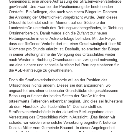
Gemeinderat eine andere Auffassung der Straßenverkehrsbehörde
gewünscht. Und zwar bei der Positionierung der bestehenden
Ortstafel. Ein Anliegen, das auch von einem Bürger im Rahmen
der Anhörung der Öffentlichkeit vorgebracht wurde. Denn dieses
Ortsschild befindet sich im Moment auf der Südseite der
Landesstraße unterhalb des Rettungswachengeländes, in Richtung
Ortsinnenbereich. Damit würde sich die Zufahrt zur neuen
Rettungswache in einer Außenortslage befinden. Mit der Folge,
dass der fließende Verkehr dort mit einer Geschwindigkeit über 50
Kilometer pro Stunde erlaubt ist. Deshalb, so erachtet der Bürger
in seiner Stellungnahme die Verlegung des Ortsschildes weiter
nach Westen in Richtung Orsenhausen als zwingend notwendig,
um eine sichere und schnelle Ausfahrt bei Rettungseinsätzen für
die ASB-Fahrzeuge zu gewährleisten.
Doch die Straßenverkehrsbehörde will an der Position des
Ortsschildes nichts ändern. Dieses sei dort anzuordnen, wo
ungeachtet einzelner unbebauter Grundstücke die geschlossene
Bebauung auf einer der beiden Seiten der Straße für den
ortseinwärts Fahrenden erkennbar beginnt. Und dies sei frühestens
ab dem Flurstück „Zur Haderhöhe 5“. Deshalb stellt die
Straßenverkehrsbehörde in der aktuellen Stellungnahme eine
Versetzung des Ortsschildes nicht in Aussicht. „Das finden wir
schade, wir würden eine solche Versetzung begrüßen“, betonte
Daniela Miller vom Gemeinde-Bauamt. In dieser Angelegenheit